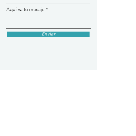
Aquí va tu mesaje
Enviar
© RED-RERI. 2023. DERECHOS RESERVADOS
Contáctanos
resistenciasindigenasreri@gmail.com
Suscríbete a nuestro boletín